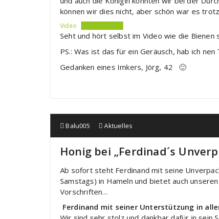
und auch die Königin konnten wir bei der Durch
können wir dies nicht, aber schön war es trot
Video
Herunterladen
Seht und hört selbst im Video wie die Biene
PS.: Was ist das für ein Geräusch, hab ich ne
Gedanken eines Imkers, Jörg, 42 🙂
Balu005
Aktuelles
Honig bei „Ferdinad´s Unverp
Ab sofort steht Ferdinand mit seine Unverp
Samstags) in Hameln und bietet auch unseren 
Vorschriften…
Ferdinand mit seiner Unterstützung in a
Wir sind sehr stolz und dankbar dafür in sei