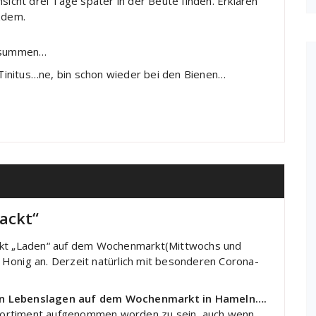
sicht drei Tage später in der Beute finden. Erklären
zdem.
n summen…
n Tinitus…ne, bin schon wieder bei den Bienen…
ackt“
ackt „Laden“ auf dem Wochenmarkt(Mittwochs und
Honig an. Derzeit natürlich mit besonderen Corona-
llen Lebenslagen auf dem Wochenmarkt in Hameln….
n Sortiment aufgenommen worden zu sein, auch wenn